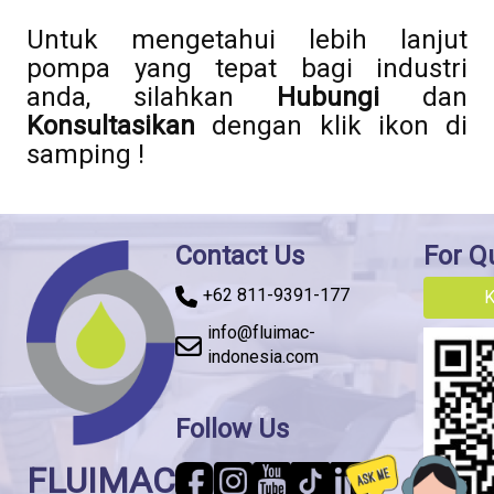
Untuk mengetahui lebih lanjut
pompa yang tepat bagi industri
anda, silahkan
Hubungi
dan
Konsultasikan
dengan klik ikon di
samping !
Contact Us
For Q
+62 811-9391-177
K
info@fluimac-
indonesia.com
Follow Us
FLUIMAC